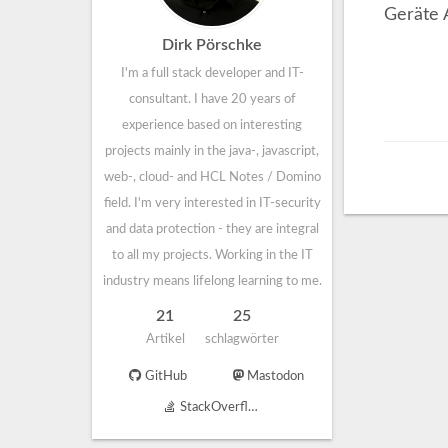
Geräte 
Dirk Pörschke
I'm a full stack developer and IT-
consultant. I have 20 years of
experience based on interesting
projects mainly in the java-, javascript,
web-, cloud- and HCL Notes / Domino
field. I'm very interested in IT-security
and data protection - they are integral
to all my projects. Working in the IT
industry means lifelong learning to me.
21
25
Artikel
schlagwörter
GitHub
Mastodon
StackOverflow