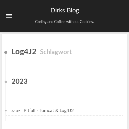
Dirks Blog
Coding and Coffee without Cookies.
Startseite
Log4J2
Schlagwort
Schlagwörter
Archiv
Impressum & Datenschutz
2023
Pitfall - Tomcat & Log4J2
02-09