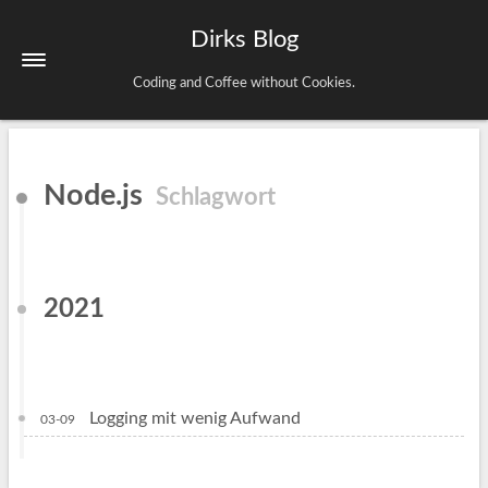
Dirks Blog
Coding and Coffee without Cookies.
Startseite
Node.js
Schlagwort
Schlagwörter
Archiv
Impressum & Datenschutz
2021
Logging mit wenig Aufwand
03-09