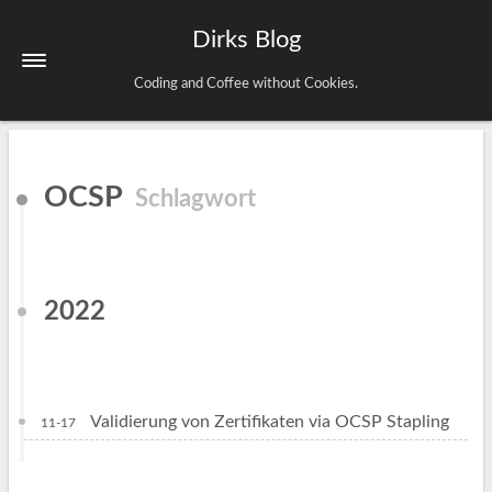
Dirks Blog
Coding and Coffee without Cookies.
Startseite
OCSP
Schlagwort
Schlagwörter
Archiv
Impressum & Datenschutz
2022
Validierung von Zertifikaten via OCSP Stapling
11-17